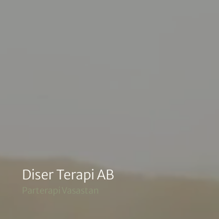
Diser Terapi AB
Parterapi Vasastan