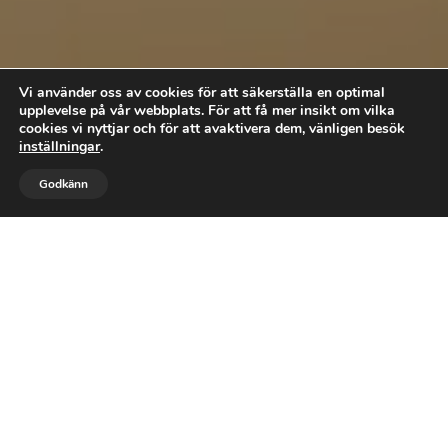
Vi använder oss av cookies för att säkerställa en optimal
upplevelse på vår webbplats. För att få mer insikt om vilka
cookies vi nyttjar och för att avaktivera dem, vänligen besök
inställningar
.



Godkänn
BOKA
RING OSS
MAIL
DIREKT
Terapisamtal i
Vasastan, Stockholm
eller digitalt där det
passar dig.
Kontakta mig för mer
information!